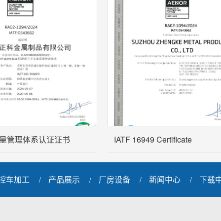
量管理体系认证证书
IATF 16949 Certificate
控车加工
产品展示
厂房设备
新闻中心
下载
/
/
/
/