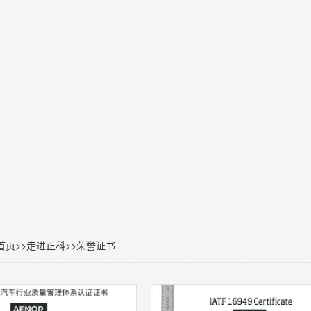
首页
>>
走进正科
>>
荣誉证书