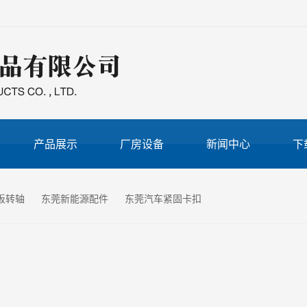
产品展示
厂房设备
新闻中心
下
板转轴
东莞新能源配件
东莞汽车紧固卡扣