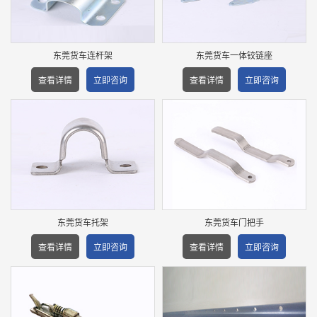
东莞货车连杆架
东莞货车一体铰链座
查看详情
立即咨询
查看详情
立即咨询
东莞货车托架
东莞货车门把手
查看详情
立即咨询
查看详情
立即咨询