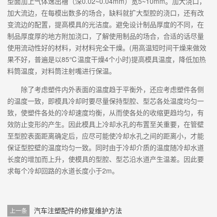
型面加上气体逸出槽（深0.02~0.04mm）宽5~10mm。加大浇口，
加大流边，在每模出数多的场合，缺料就扩大型腔的浇口，还有改
变流边的配置，提高模具的光洁度。避免设计制品厚度的不同，在
制品厚度厚的地方附加浇口，了解使用制品的场合，合适的话尽量
使用流动性好的材料，对材料完全干燥。(用高温短时间干燥来做效
果不好，普遍是以85℃温度干燥4个小时)提高模具温度，降低加热
料筒温度，对料筒注射嘴进行保温。
除了考虑塑件内外表面的温度趋于平衡外，还应考虑塑件各侧
的温度一致，即模具冷却时要尽量保持型腔、型芯各处温度均匀一
致，使塑件各处的冷却速度均衡，从而使各处的收缩更趋均匀，有
效防止变形的产生。因此模具上冷却水孔的布置至关重要，在管壁
至型腔表面距离确定后，应尽可能使冷却水孔之间的距离小，才能
保证型腔壁的温度均匀一致。同时由于冷却介质的温度随冷却水道
长度的增加而上升，使模具的型腔、型芯沿水道产生温差。因此要
求每个冷却回路的水道长度小于2m。
汽车注塑配件的修复维护方法
上一条