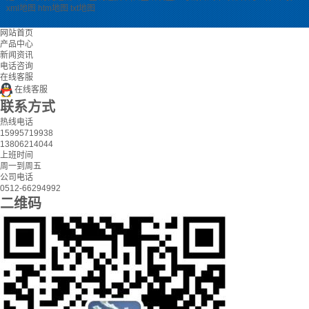
xml地图
htm地图
txt地图
网站首页
产品中心
新闻资讯
电话咨询
在线客服
在线客服
联系方式
热线电话
15995719938
13806214044
上班时间
周一到周五
公司电话
0512-66294992
二维码