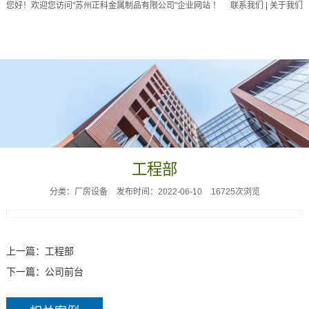
您好！欢迎您访问"苏州正科金属制品有限公司"企业网站 ！
联系我们
|
关于我们
工程部
分类：厂房设备
发布时间：2022-06-10
16725次浏览
上一篇：
工程部
下一篇：
公司前台