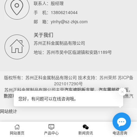
联系人：殷经理
手 机：13806214044
邮 箱：yinhy@sz-zkjs.com
关于我们
苏州正科金属制品有限公司
地址：苏州市吴中区临湖镇和安路1189号
版权所有：苏州正科金属制品有限公司 技术支持：
苏州荣邦
苏ICP备
2021017290号
苏州正科金属制品有限公司主营
汽车遮阳板支架
，
汽车零部件冲压
，
数控车加工
是一家拥有先进精密五金制造技术,自主研发生产与销售汽
您好，有问题可以在线咨询哦。
车零部件的一体公司。
xml地图
htm地图
txt地图
网站统计
网站首页
产品中心
新闻资讯
电话咨询