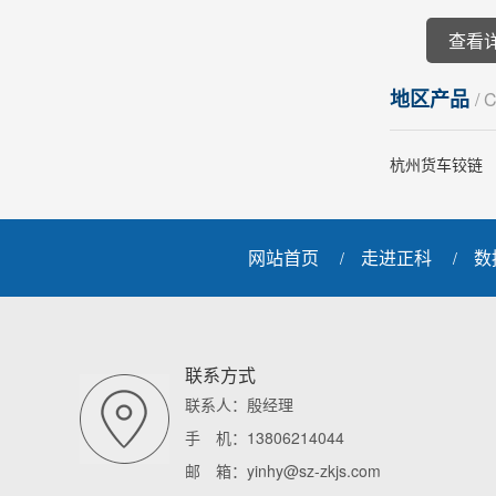
查看
地区产品
/ 
杭州货车铰链
网站首页
走进正科
数
/
/
联系方式
联系人：殷经理
手 机：13806214044
邮 箱：yinhy@sz-zkjs.com