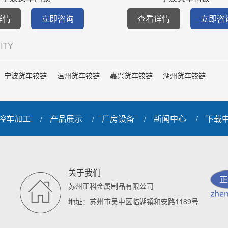
详情
立即咨询
查看详情
立即咨
CITY
宁波货车铰链
温州货车铰链
嘉兴货车铰链
湖州货车铰链
控车加工
产品展示
厂房设备
新闻中心
下载
/
/
/
/
关于我们
苏州正科金属制品有限公司
地址：苏州市吴中区临湖镇和安路1189号