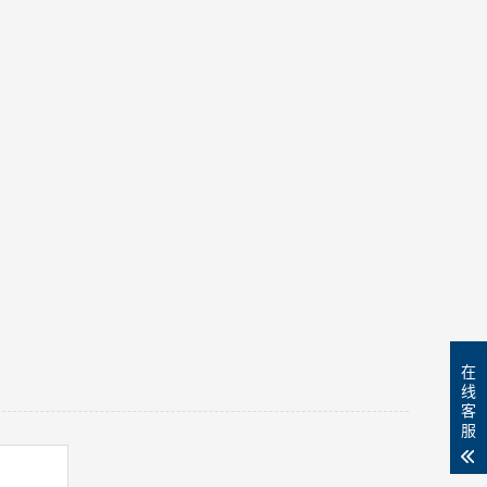
在
线
客
服