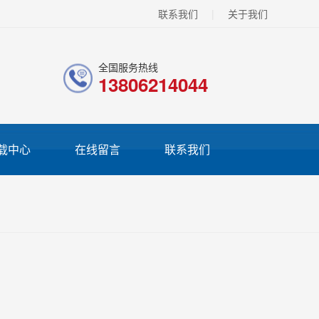
联系我们
|
关于我们
全国服务热线
13806214044
载中心
在线留言
联系我们