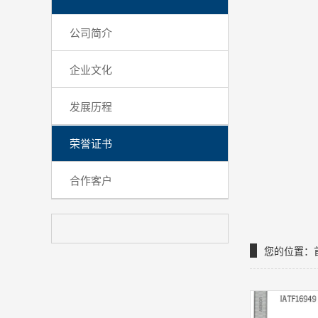
公司简介
企业文化
发展历程
荣誉证书
合作客户
您的位置：