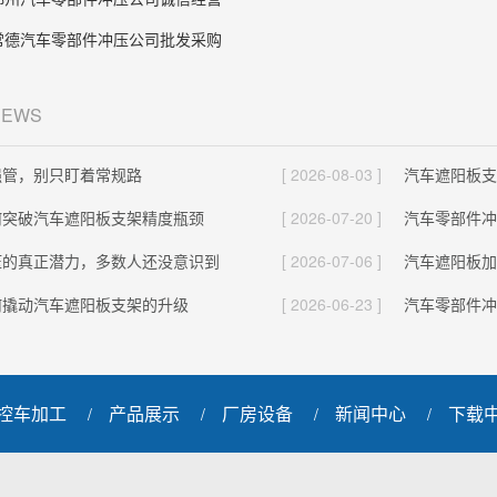
常德汽车零部件冲压公司批发采购
NEWS
强管，别只盯着常规路
[ 2026-08-03 ]
汽车遮阳板支
何突破汽车遮阳板支架精度瓶颈
[ 2026-07-20 ]
汽车零部件冲
压的真正潜力，多数人还没意识到
[ 2026-07-06 ]
汽车遮阳板加
何撬动汽车遮阳板支架的升级
[ 2026-06-23 ]
汽车零部件冲
控车加工
产品展示
厂房设备
新闻中心
下载
/
/
/
/