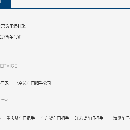
绍
北京货车连杆架
北京货车门锁
SERVICE
手厂家
北京货车门把手公司
CITY
手
重庆货车门把手
广东货车门把手
江苏货车门把手
上海货车门