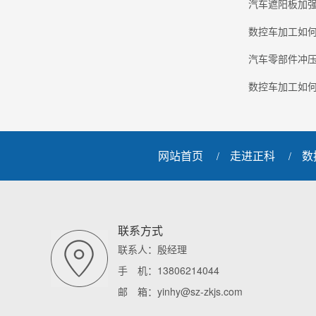
汽车遮阳板加
数控车加工如
汽车零部件冲
数控车加工如
网站首页
走进正科
数
/
/
联系方式
联系人：殷经理
手 机：13806214044
邮 箱：yinhy@sz-zkjs.com