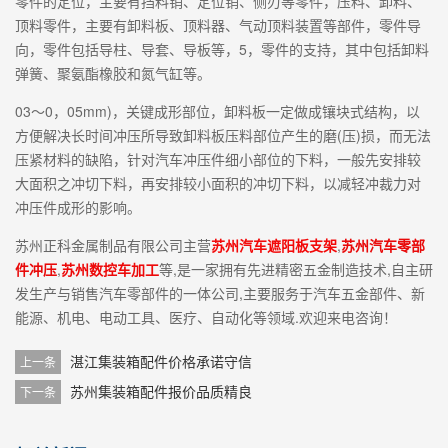
零件的定位，主要有挡料销、定位销、侧刃等零件，压料、卸料、
顶料零件，主要有卸料板、顶料器、气动顶料装置等部件，零件导
向，零件包括导柱、导套、导板等，5，零件的支持，其中包括卸料
弹簧、聚氨酯橡胶和氮气缸等。
03～0，05mm)，关键成形部位，卸料板一定做成镶块式结构，以
方便解决长时间冲压所导致卸料板压料部位产生的磨(压)损，而无法
压紧材料的缺陷，针对汽车冲压件细小部位的下料，一般先安排较
大面积之冲切下料，再安排较小面积的冲切下料，以减轻冲裁力对
冲压件成形的影响。
苏州正科金属制品有限公司主营
苏州汽车遮阳板支架
,
苏州汽车零部
件冲压
,
苏州数控车加工
等,是一家拥有先进精密五金制造技术,自主研
发生产与销售汽车零部件的一体公司,主要服务于汽车五金部件、新
能源、机电、电动工具、医疗、自动化等领域.欢迎来电咨询！
湛江集装箱配件价格承诺守信
上一条
苏州集装箱配件报价品质精良
下一条